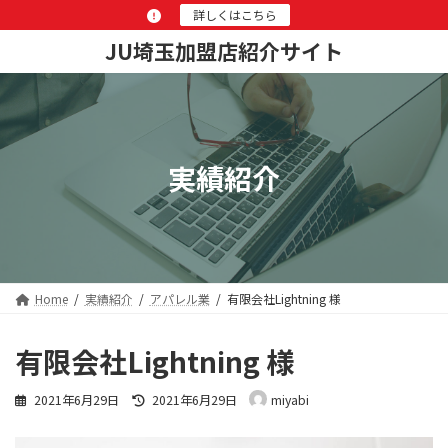
コ
ナ
詳しくはこちら
ン
ビ
JU埼玉加盟店紹介サイト
テ
ゲ
ン
ー
ツ
シ
へ
ョ
ス
ン
キ
に
実績紹介
ッ
移
プ
動
Home
実績紹介
アパレル業
有限会社Lightning 様
有限会社Lightning 様
最
2021年6月29日
2021年6月29日
miyabi
終
更