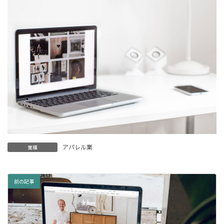
新
日
時
:
アパレル業
業種
前の記事